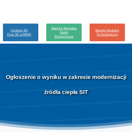
Słupska Specjalna
Centrum 3D
Słupski Inkubator
Strefa
Druk 3D w PARR
Technologiczny
Ekonomiczna
Ogłoszenie
o
wyniku
w
zakresie
modernizacji
źródła
ciepła
SIT