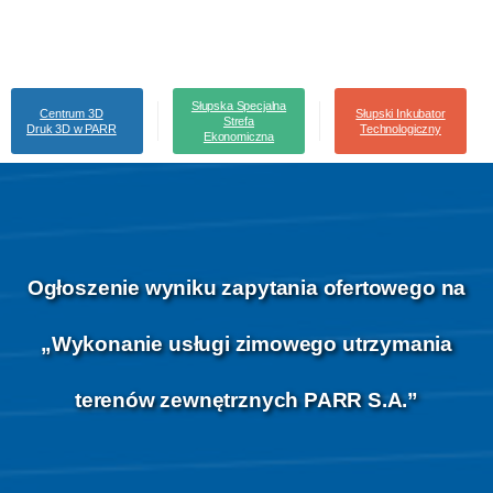
Słupska Specjalna
Centrum 3D
Słupski Inkubator
Strefa
Druk 3D w PARR
Technologiczny
Ekonomiczna
Ogłoszenie
wyniku
zapytania
ofertowego
na
„Wykonanie
usługi
zimowego
utrzymania
terenów
zewnętrznych
PARR
S.A.”